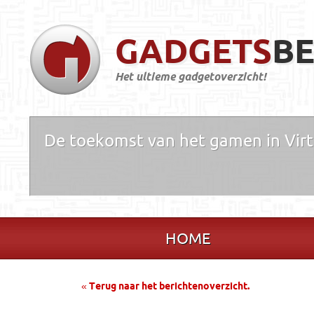
GADGETS
BE
Het ultieme gadgetoverzicht!
De toekomst van het gamen in Virt
HOME
« Terug naar het berichtenoverzicht.