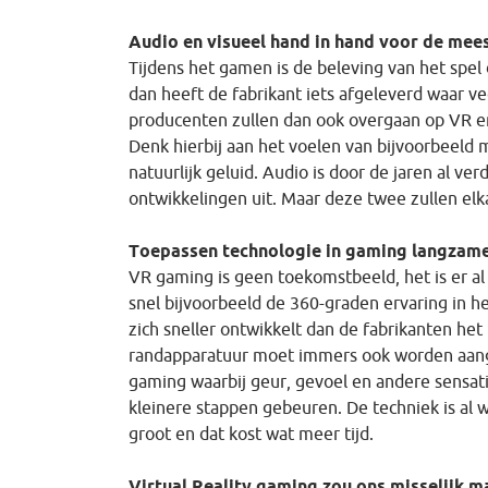
Audio en visueel hand in hand voor de mee
Tijdens het gamen is de beleving van het spel d
dan heeft de fabrikant iets afgeleverd waar 
producenten zullen dan ook overgaan op VR en 
Denk hierbij aan het voelen van bijvoorbeeld 
natuurlijk geluid. Audio is door de jaren al ve
ontwikkelingen uit. Maar deze twee zullen elk
Toepassen technologie in gaming langzame
VR gaming is geen toekomstbeeld, het is er al
snel bijvoorbeeld de 360-graden ervaring in 
zich sneller ontwikkelt dan de fabrikanten he
randapparatuur moet immers ook worden aangep
gaming waarbij geur, gevoel en andere sensatie
kleinere stappen gebeuren. De techniek is al 
groot en dat kost wat meer tijd.
Virtual Reality gaming zou ons misselijk 