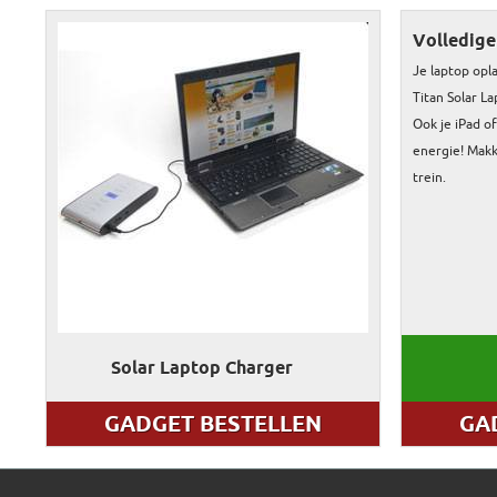
Volledige
Je laptop op
Titan Solar L
Ook je iPad o
energie! Makke
trein.
Solar Laptop Charger
GADGET BESTELLEN
GA