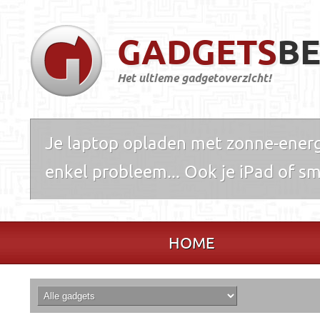
GADGETS
BE
Het ultieme gadgetoverzicht!
Je laptop opladen met zonne-energ
enkel probleem... Ook je iPad of sm
HOME