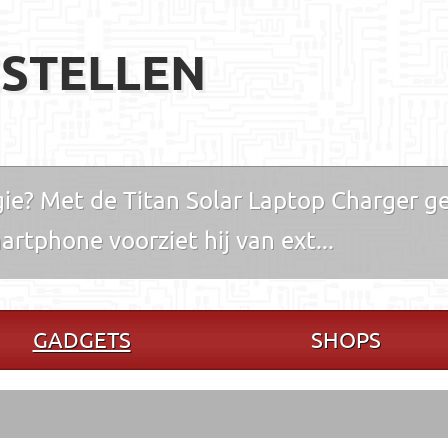
STELLEN
ie? Met de Titan Solar Laptop Charger g
artphone voorziet hij van ext...
GADGETS
SHOPS