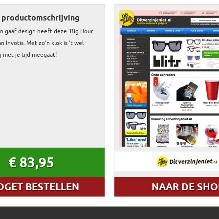
 productomschrijving
 gaaf design heeft deze 'Big Hour
n Invotis. Met zo'n klok is 't wel
ij met je tijd meegaat!
€ 83,95
DGET BESTELLEN
NAAR DE SHO