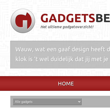
GADGETS
BE
Het ultieme gadgetoverzicht!
Wauw, wat een gaaf design heeft de
klok is 't wel duidelijk dat jij met j
HOME