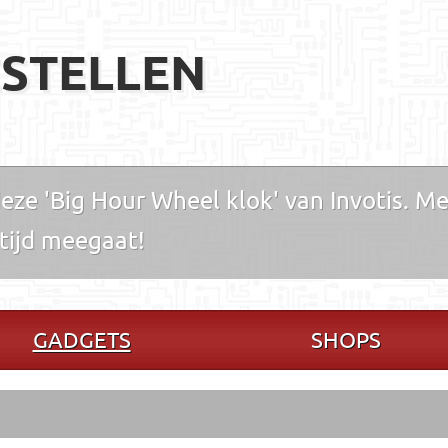
STELLEN
ze 'Big Hour Wheel klok' van Invotis. Me
e tijd meegaat!
GADGETS
SHOPS